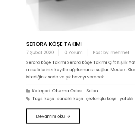
SERORA KÖŞE TAKIMI
7 Şubat 2020
0 Yorum
Post by:
mehmet
Serora Köşe Takımı Serora Köşe Takımı Çift Kişilik Yata
misafirlerinizi keyifle ağırlamanızı sağlar. Modern Kl
istediğiniz sade ve şık havayı verecek.
Kategori:
Oturma Odası
Salon
Tags:
köşe
sandıklı köşe
şezlonglu köşe
yataklı
Devamını oku