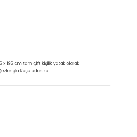
55 x 195 cm tam çift kişilik yatak olarak
ra Şezlonglu Köşe odanıza