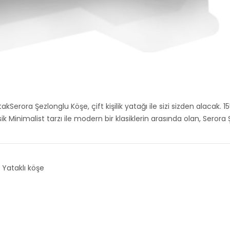
kSerora Şezlonglu Köşe, çift kişilik yatağı ile sizi sizden alacak. 1
asik Minimalist tarzı ile modern bir klasiklerin arasında olan, Sero
Yataklı köşe