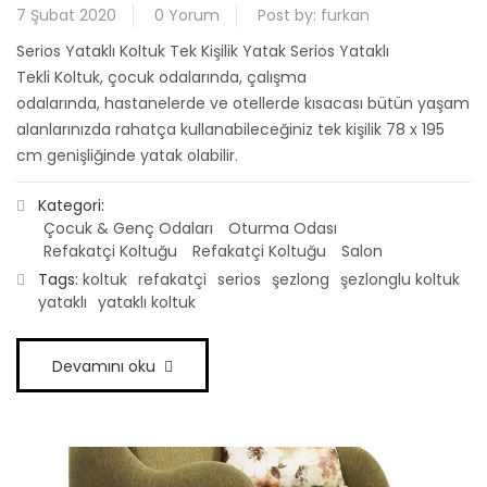
7 Şubat 2020
0 Yorum
Post by:
furkan
Serios Yataklı Koltuk Tek Kişilik Yatak Serios Yataklı
Tekli Koltuk, çocuk odalarında, çalışma
odalarında, hastanelerde ve otellerde kısacası bütün yaşam
alanlarınızda rahatça kullanabileceğiniz tek kişilik 78 x 195
cm genişliğinde yatak olabilir.
Kategori:
Çocuk & Genç Odaları
Oturma Odası
Refakatçi Koltuğu
Refakatçi Koltuğu
Salon
Tags:
koltuk
refakatçi
serios
şezlong
şezlonglu koltuk
yataklı
yataklı koltuk
Devamını oku