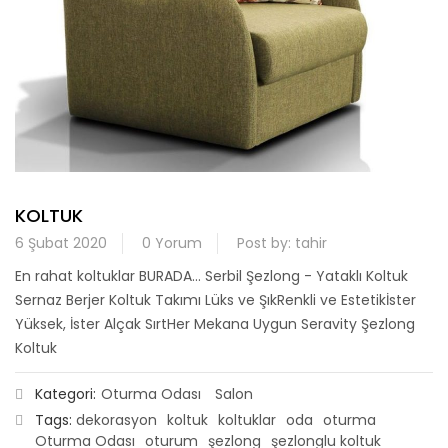
KOLTUK
6 Şubat 2020
0 Yorum
Post by:
tahir
En rahat koltuklar BURADA... Serbil Şezlong - Yataklı Koltuk
Sernaz Berjer Koltuk Takımı Lüks ve ŞıkRenkli ve Estetikİster
Yüksek, İster Alçak SırtHer Mekana Uygun Seravity Şezlong
Koltuk
Kategori:
Oturma Odası
Salon
Tags:
dekorasyon
koltuk
koltuklar
oda
oturma
Oturma Odası
oturum
şezlong
şezlonglu koltuk