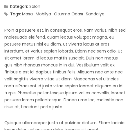
Kategori:
Salon
Tags:
Masa
Mobilya
Oturma Odası
Sandalye
Proin a posuere est, in consequat eros. Nam varius, nibh sed
malesuada eleifend, quam lectus volutpat magna, eu
posuere metus nisl eu diam. Ut viverra lacus at eros
interdum, et varius sapien lobortis. Etiam nec sem odio. Ut
sit amet lorem id lectus mattis suscipit. Duis non metus
quis nibh rhoncus rhoncus in in dui. Vestibulum velit ex,
finibus a est id, dapibus finibus felis. Aliquam nec ante nec
velit sagittis viverra vitae ut diam. Maecenas vel ultricies
metus.Praesent id justo vitae sapien laoreet aliquam eu id
turpis. Phasellus pellentesque ipsum vel ex convallis, laoreet
posuere lorem pellentesque. Donec urna leo, molestie non
risus et, tincidunt porta justo.
Quisque ullamcorper justo ut pulvinar dictum. Etiam lacinia
lacus dolor, vel posuere dolor tempus sit amet.