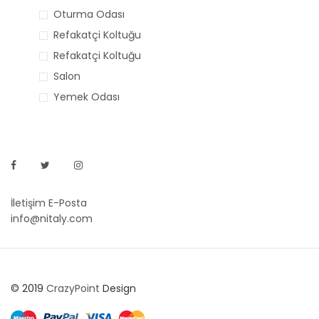
Oturma Odası
Refakatçi Koltuğu
Refakatçi Koltuğu
Salon
Yemek Odası
İletişim E-Posta
info@nitaly.com
© 2019
CrazyPoint
Design