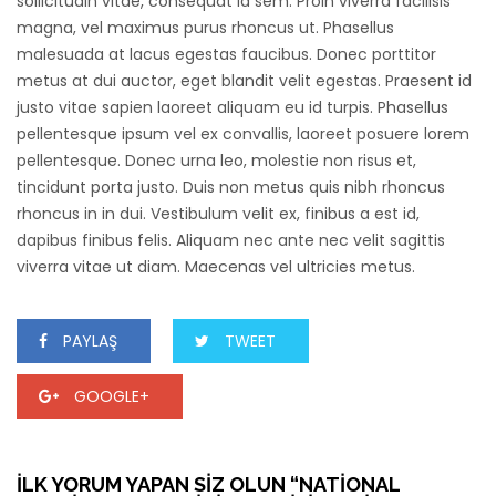
sollicitudin vitae, consequat id sem. Proin viverra facilisis
magna, vel maximus purus rhoncus ut. Phasellus
malesuada at lacus egestas faucibus. Donec porttitor
metus at dui auctor, eget blandit velit egestas. Praesent id
justo vitae sapien laoreet aliquam eu id turpis. Phasellus
pellentesque ipsum vel ex convallis, laoreet posuere lorem
pellentesque. Donec urna leo, molestie non risus et,
tincidunt porta justo. Duis non metus quis nibh rhoncus
rhoncus in in dui. Vestibulum velit ex, finibus a est id,
dapibus finibus felis. Aliquam nec ante nec velit sagittis
viverra vitae ut diam. Maecenas vel ultricies metus.
PAYLAŞ
TWEET
GOOGLE+
İLK YORUM YAPAN SIZ OLUN “NATIONAL