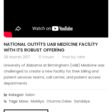
NATIONAL OUTFITS UAB MEDICINE FACILITY
WITH ITS ROBUST OFFERING
28 Haziran 2017
0 Yorum
Post by:
tahir
University of Alabama at Birmingham (UAB) Medicine was
challenged to create a new facility for their billing and
patient services teams, call center, and patient access
departments
Kategori:
Salon
Tags:
Masa
Mobilya
Oturma Odası
Sandalye